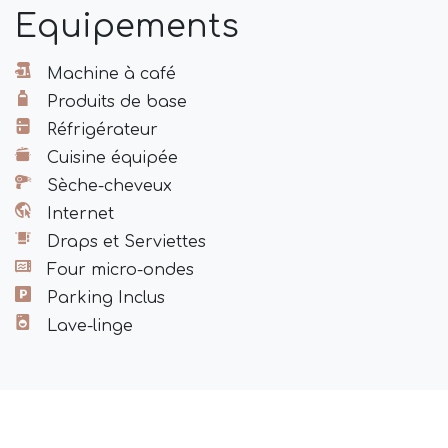
bancaire).
Equipements
Ce logement n'est pas adapté pour les P.M.R.
Machine à café
Produits de base
Réfrigérateur
Cuisine équipée
Sèche-cheveux
Internet
Draps et Serviettes
Four micro-ondes
Parking Inclus
Lave-linge