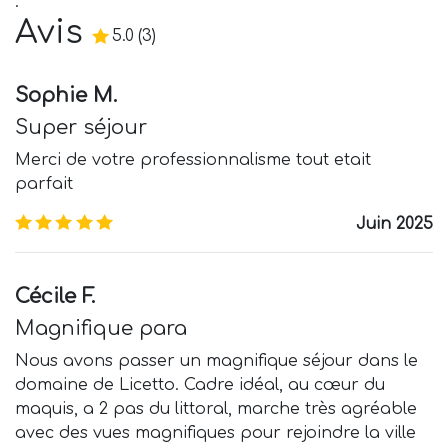
.
Avis
5.0
(
3
)
5.0
/5
Sophie M.
Super séjour
Merci de votre professionnalisme tout etait
parfait
5.0
/5
Juin 2025
Cécile F.
Magnifique para
Nous avons passer un magnifique séjour dans le
domaine de Licetto. Cadre idéal, au cœur du
maquis, a 2 pas du littoral, marche très agréable
avec des vues magnifiques pour rejoindre la ville